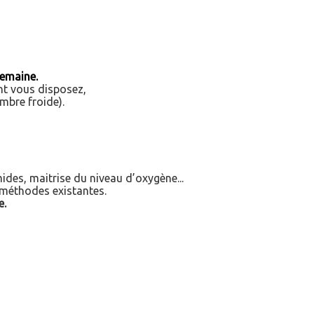
semaine.
ont vous disposez,
ambre froide).
ides, maitrise du niveau d’oxygène...
s méthodes existantes.
e.