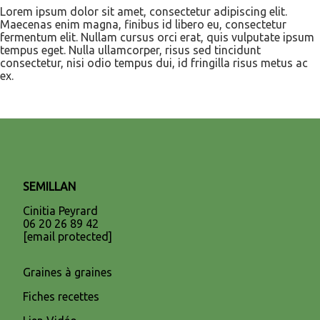
Lorem ipsum dolor sit amet, consectetur adipiscing elit.
Maecenas enim magna, finibus id libero eu, consectetur
fermentum elit. Nullam cursus orci erat, quis vulputate ipsum
tempus eget. Nulla ullamcorper, risus sed tincidunt
consectetur, nisi odio tempus dui, id fringilla risus metus ac
ex.
SEMILLAN
Cinitia Peyrard
06 20 26 89 42
[email protected]
Graines à graines
Fiches recettes