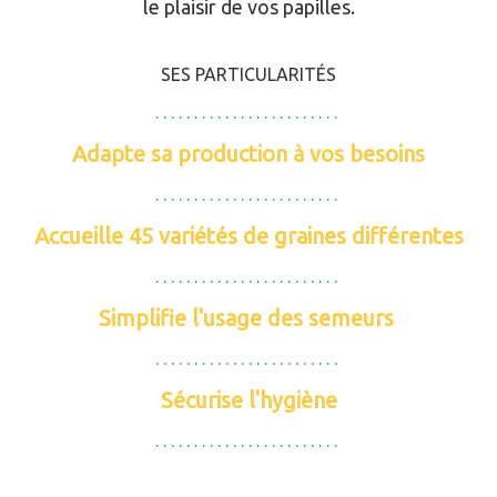
le plaisir de vos papilles.
SES PARTICULARITÉS
. . . . . . . . . . . . . . . . . . . . . . . .
A
dapte sa production à vos besoins
. . . . . . . . . . . . . . . . . . . . . . . .
Accueille 45 variétés de graines différentes
. . . . . . . . . . . . . . . . . . . . . . . .
Simplifie l'usage des semeurs
. . . . . . . . . . . . . . . . . . . . . . . .
Sécurise l'hygiène
. . . . . . . . . . . . . . . . . . . . . . . .