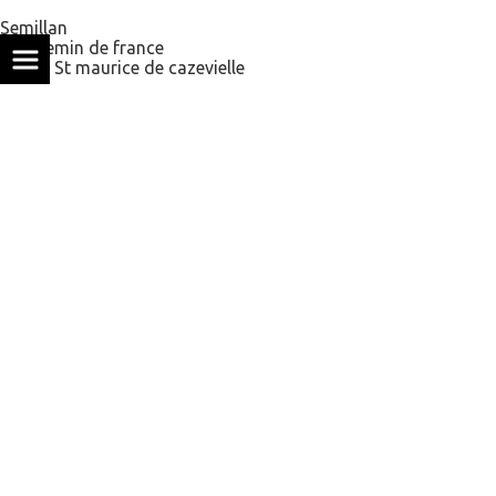
Semillan
93 Chemin de france
30360 St maurice de cazevielle